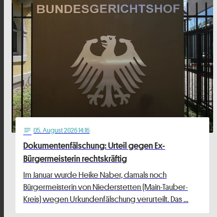
05
. August 2026 14:16
notes
Dokumentenfälschung: Urteil gegen Ex-
Bürgermeisterin rechtskräftig
Im Januar wurde Heike Naber, damals noch
Bürgermeisterin von Niederstetten (Main-Tauber-
Kreis) wegen Urkundenfälschung verurteilt. Das …