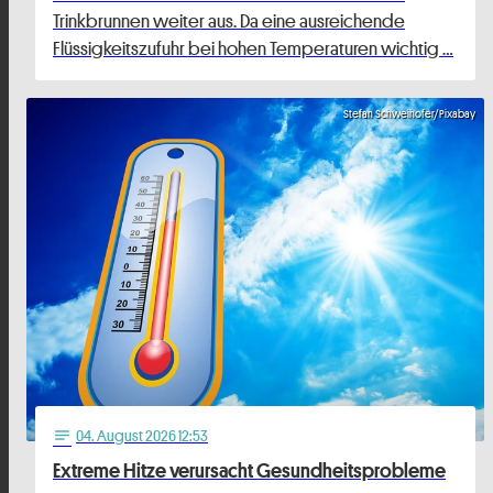
Trinkbrunnen weiter aus. Da eine ausreichende
Flüssigkeitszufuhr bei hohen Temperaturen wichtig …
Stefan Schweihofer/Pixabay
04
. August 2026 12:53
notes
Extreme Hitze verursacht Gesundheitsprobleme