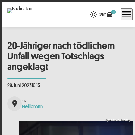
menu
11
directions_car
26°
20-Jähriger nach tödlichem
Unfall wegen Totschlags
angeklagt
28. Juni 2023
16:15
place
Heilbronn
Symbolbild Pixabay