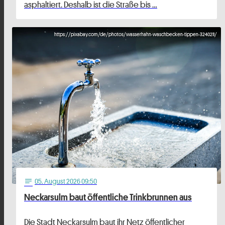
asphaltiert. Deshalb ist die Straße bis …
https://pixabay.com/de/photos/wasserhahn-waschbecken-tippen-3240211/
05
. August 2026 09:50
notes
Neckarsulm baut öffentliche Trinkbrunnen aus
Die Stadt Neckarsulm baut ihr Netz öffentlicher