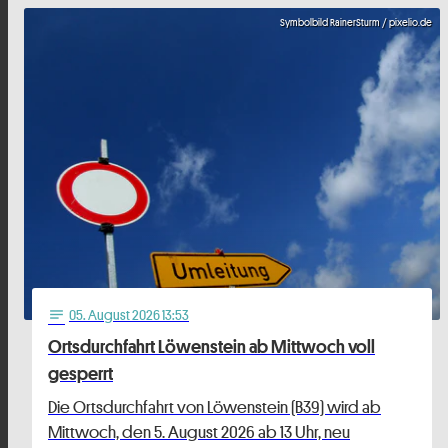
Symbolbild RainerSturm / pixelio.de
05
. August 2026 13:53
notes
Ortsdurchfahrt Löwenstein ab Mittwoch voll
gesperrt
Die Ortsdurchfahrt von Löwenstein (B39) wird ab
Mittwoch, den 5. August 2026 ab 13 Uhr, neu