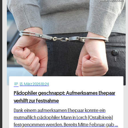
pixabay, Symbolbild
13
. März 2026 10:24
notes
Pädophiler geschnappt: Aufmerksames Ehepaar
verhilft zur Festnahme
Dank einem aufmerksamen Ehepaar konnte ein
mutmaßlich pädophiler Mann in Lorch (Ostalbkreis)
festgenommen werden. Bereits Mitte Februar gab …