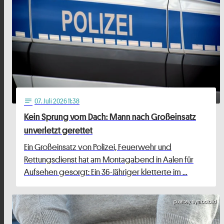
07
. Juli 2026 11:38
notes
Kein Sprung vom Dach: Mann nach Großeinsatz
unverletzt gerettet
Ein Großeinsatz von Polizei, Feuerwehr und
Rettungsdienst hat am Montagabend in Aalen für
Aufsehen gesorgt: Ein 36-Jähriger kletterte im …
pixabay, Symbolbild