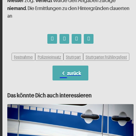
zog.
wurde den Angaben zufolge
Messer
Verletzt
. Die Ermittlungen zu den Hintergründen dauerten
niemand
an
Festnahme
Polizeieinsatz
Stuttgart
Stuttgarter Frühlingsfest
chevron_left
zurück
Das könnte Dich auch interessieren