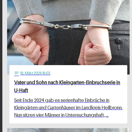
19
. März 2026 16:03
notes
Vater und Sohn nach Kleingarten-Einbruchserie in
U-Haft
Seit Ende 2024 gab es serienhafte Einbrüche in
Kleingärten und Gartenhäuser im Landkreis Heilbronn.
Nun sitzen vier Männer in Untersuchungshaft, …