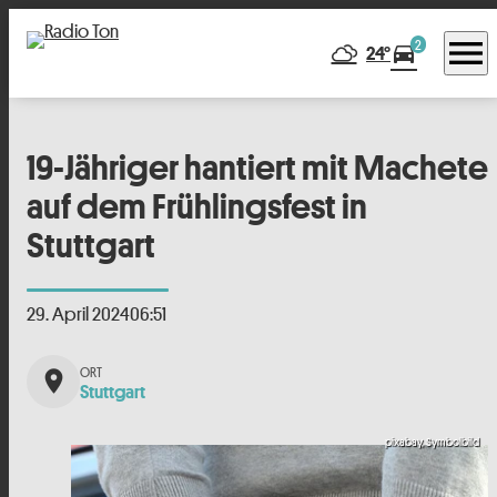
menu
2
directions_car
24°
19-Jähriger hantiert mit Machete
auf dem Frühlingsfest in
Stuttgart
29. April 2024
06:51
place
Stuttgart
pixabay, Symbolbild