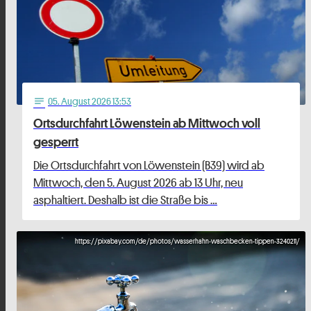
05
. August 2026 13:53
notes
Ortsdurchfahrt Löwenstein ab Mittwoch voll
gesperrt
Die Ortsdurchfahrt von Löwenstein (B39) wird ab
Mittwoch, den 5. August 2026 ab 13 Uhr, neu
asphaltiert. Deshalb ist die Straße bis …
https://pixabay.com/de/photos/wasserhahn-waschbecken-tippen-3240211/