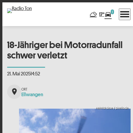
menu
1
directions_car
17°
18-Jähriger bei Motorradunfall
schwer verletzt
21. Mai 2025
14:52
place
Ellwangen
Heinrich Linse / pixelio.de