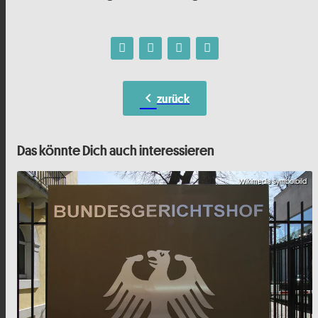
chevron_left
zurück
Das könnte Dich auch interessieren
Wikimedia Symbolbild