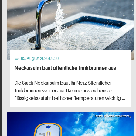
05
. August 2026 09:50
notes
Neckarsulm baut öffentliche Trinkbrunnen aus
Die Stadt Neckarsulm baut ihr Netz öffentlicher
Trinkbrunnen weiter aus. Da eine ausreichende
Flüssigkeitszufuhr bei hohen Temperaturen wichtig …
Stefan Schweihofer/Pixabay