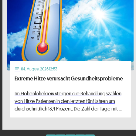
04
. August 2026 12:53
notes
Extreme Hitze verursacht Gesundheitsprobleme
Im Hohenlohekreis steigen die Behandlungszahlen
von Hitze Patienten in den letzten fünf Jahren um
durchschnittlich 13,4 Prozent. Die Zahl der Tage mit …