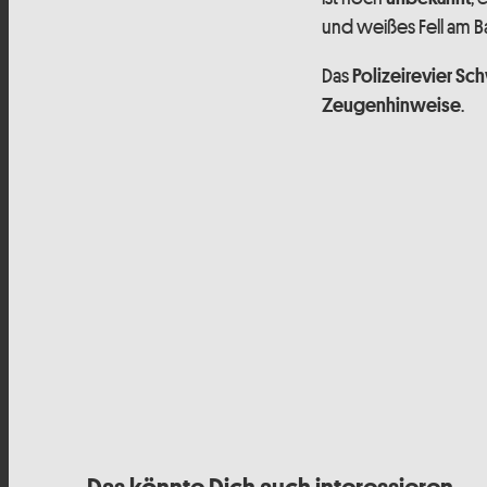
und weißes Fell am B
Das
Polizeirevier Sc
.
Zeugenhinweise
Das könnte Dich auch interessieren