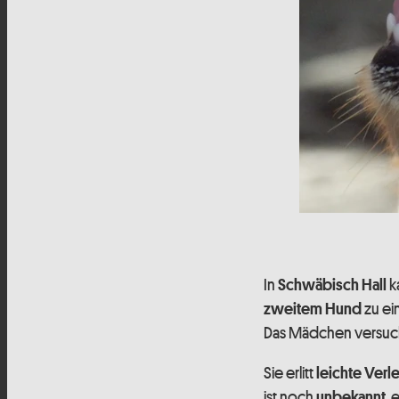
In
k
Schwäbisch Hall
zu e
zweitem Hund
Das Mädchen versuch
Sie erlitt
leichte Verl
ist noch
, 
unbekannt