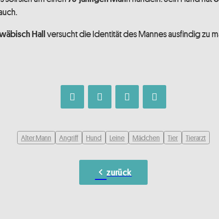
auch.
versucht die Identität des Mannes ausfindig zu 
hwäbisch Hall
Alter Mann
Angriff
Hund
Leine
Mädchen
Tier
Tierarzt
chevron_left
zurück