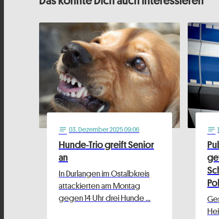
03
. Dezember 2025 09:06
notes
notes
Hunde-Trio greift Senior
Pu
an
ge
Sc
In Durlangen im Ostalbkreis
Pol
attackierten am Montag
gegen 14 Uhr drei Hunde …
Ges
Hei