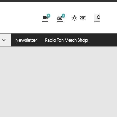
5
7
videocam
directions_car
search
20°
Newsletter
Radio Ton Merch Shop