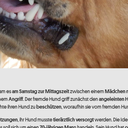
am es
zwischen einem
am Samstag zur Mittagszeit
Mädchen m
inem
. Der fremde Hund griff zunächst den
Angriff
angeleinten H
te ihren Hund zu
, woraufhin sie vom fremden H
beschützen
, ihr Hund musste
werden. Die Iden
etzungen
tierärztlich versorgt
es soll sich um einen
n handeln. Sein Hund hat
70-jährigen Man
o