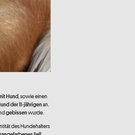
, sowie einen
it Hund
an.
und der 11-jährigen
und
wurde.
gebissen
tität des Hundehalters
,
rangefarbenes Fell