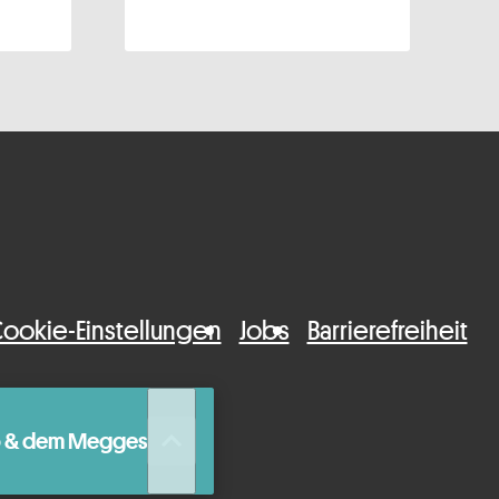
ookie-Einstellungen
Jobs
Barrierefreiheit
queue_music
ro & dem Megges