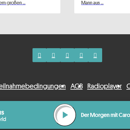
em großen …
Mann aus …
eilnahmebedingungen
AGB
Radioplayer
C
us
play_arrow
Der Morgen mit Ca
rld