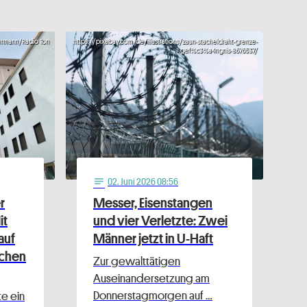
ermann/Radio Ton
https://pixabay.com/de/illustrations/zaun-stacheldraht-grenze-
gef%c3%a4ngnis-8676537/
02
. Juni 2026 08:56
notes
r
Messer, Eisenstangen
it
und vier Verletzte: Zwei
auf
Männer jetzt in U-Haft
schen
Zur gewalttätigen
Auseinandersetzung am
Donnerstagmorgen auf …
te ein