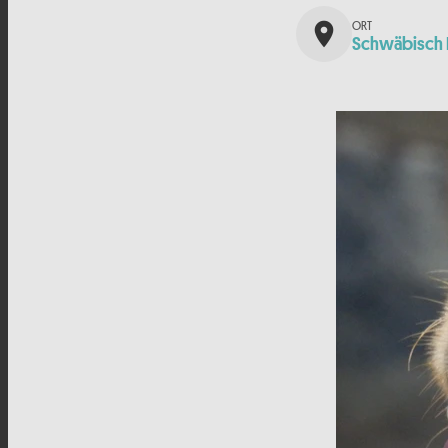
place
Schwäbisch 