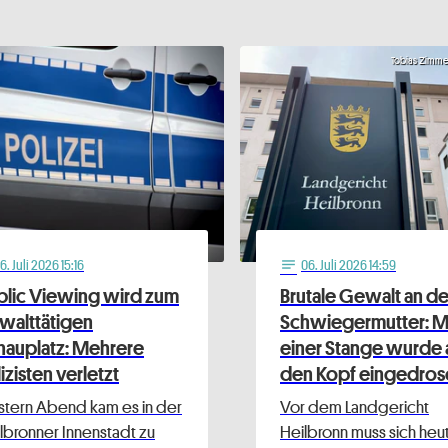
Tobias Zimm
16
. Juli 2026 15:16
06
. Juli 2026 14:59
notes
blic Viewing wird zum
Brutale Gewalt an de
walttätigen
Schwiegermutter: M
hauplatz: Mehrere
einer Stange wurde 
izisten verletzt
den Kopf eingedro
tern Abend kam es in der
Vor dem Landgericht
lbronner Innenstadt zu
Heilbronn muss sich heu