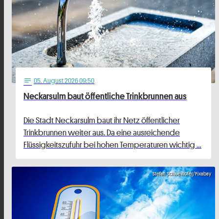
05
. August 2026 09:50
notes
Neckarsulm baut öffentliche Trinkbrunnen aus
Die Stadt Neckarsulm baut ihr Netz öffentlicher
Trinkbrunnen weiter aus. Da eine ausreichende
Flüssigkeitszufuhr bei hohen Temperaturen wichtig …
Stefan Schweihofer/Pixabay