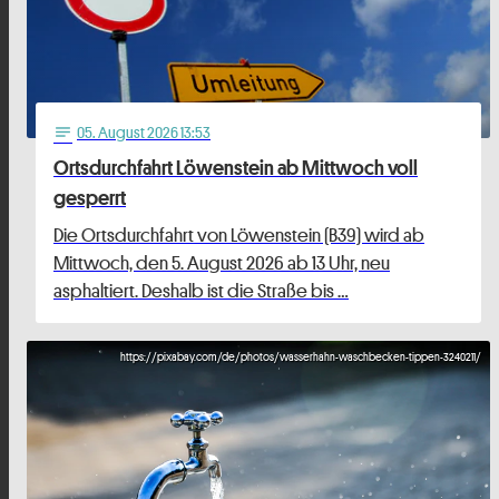
05
. August 2026 13:53
notes
Ortsdurchfahrt Löwenstein ab Mittwoch voll
gesperrt
Die Ortsdurchfahrt von Löwenstein (B39) wird ab
Mittwoch, den 5. August 2026 ab 13 Uhr, neu
asphaltiert. Deshalb ist die Straße bis …
https://pixabay.com/de/photos/wasserhahn-waschbecken-tippen-3240211/