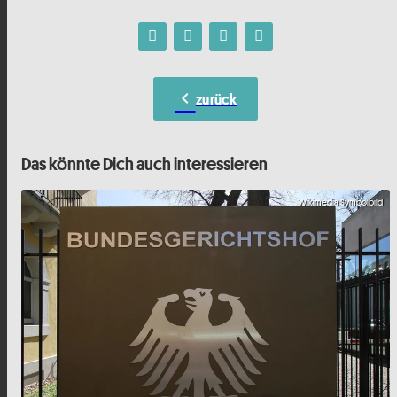
chevron_left
zurück
Das könnte Dich auch interessieren
Wikimedia Symbolbild