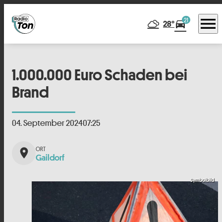
menu
21
directions_car
28°
1.000.000 Euro Schaden bei
Brand
04. September 2024
07:25
place
Gaildorf
Symbolbild