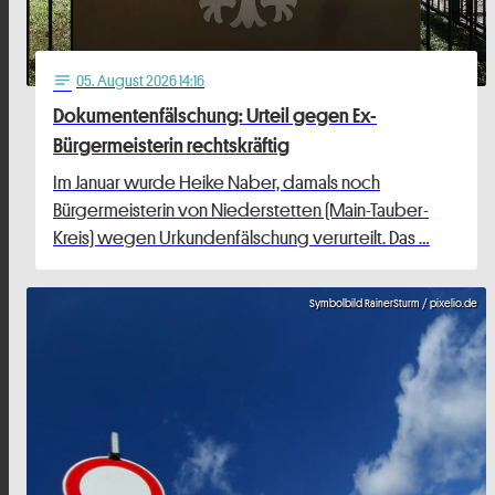
05
. August 2026 14:16
notes
Dokumentenfälschung: Urteil gegen Ex-
Bürgermeisterin rechtskräftig
Im Januar wurde Heike Naber, damals noch
Bürgermeisterin von Niederstetten (Main-Tauber-
Kreis) wegen Urkundenfälschung verurteilt. Das …
Symbolbild RainerSturm / pixelio.de