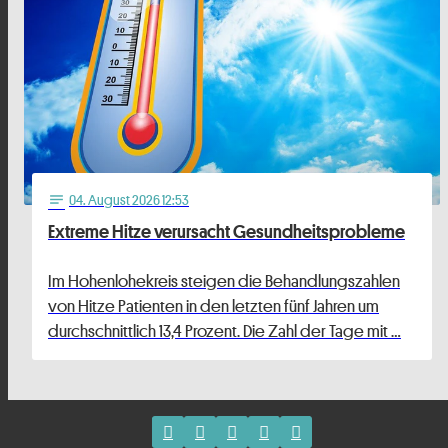
04
. August 2026 12:53
notes
Extreme Hitze verursacht Gesundheitsprobleme
Im Hohenlohekreis steigen die Behandlungszahlen
von Hitze Patienten in den letzten fünf Jahren um
durchschnittlich 13,4 Prozent. Die Zahl der Tage mit …